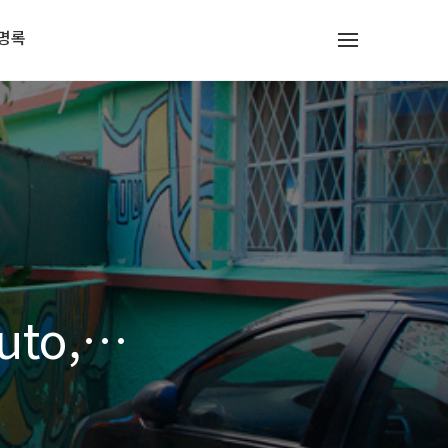
명록
uto,