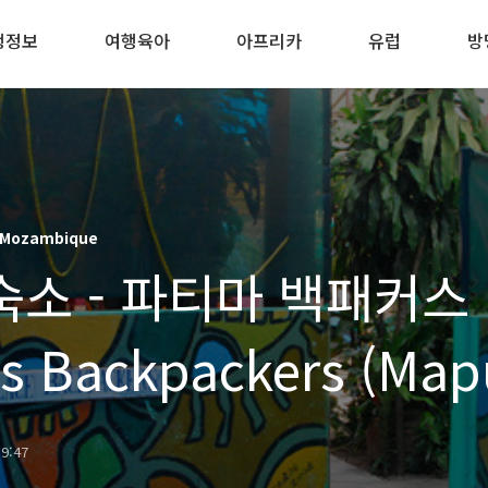
행정보
여행육아
아프리카
유럽
방
Mozambique
숙소 - 파티마 백패커스
's Backpackers (Map
bique)
19:47