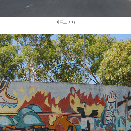
마푸토 시내