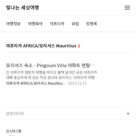
빛나는 세상여행
여행정보
여행육아
아프리카
유럽
방명록
아프리카 AFRICA/모리셔스 Mauritius
1
모리셔스 숙소 - Pingouin Villa 아파트 렌탈
(Blue Bay, Mauritius)
긴 아프리카 캠핑카 여행을 마치고 훌쩍 날아간 곳은 아프리카
대륙 동남부에 떠 있는 작은 섬나라 모리셔스. 아프리카 여행을
시작하고 여기저기 부지런히 돌아다니기 바빴던 우리에게 꼭 필
아프리카 AFRICA/모리셔스 Mauritius
2015.12.15
요한 것은 어딘가 조용한 곳에서 보내는 잠깐의 휴식이었기 때문
에. 공항은 작고 소박한 편이었지만 입국장은 손님을 마중나온
호텔 직원들로 북적였다. 이름난 휴양지가 맞긴 하구나. 여기저
기 두리번 거리던 우리도 마중나온 숙소 아저씨를 만났다. 우리
나라 사람들에게는 럭셔리한 신혼여행지로 알려진 곳이지만, 유
관련사이트
럽 사람들에게는 아름다운 바다를 즐길 수 있는 휴가지로 인기있
는 곳이 바로 여기 모리셔스다. 휴가 기간이 보통 한 달은 되는
사람들을 위해 모리셔스에서는 고급 호텔 뿐 아니라 장단기 렌트
가 가능한 아파트 형태의 숙소들을 쉽게 찾..
인스타그램