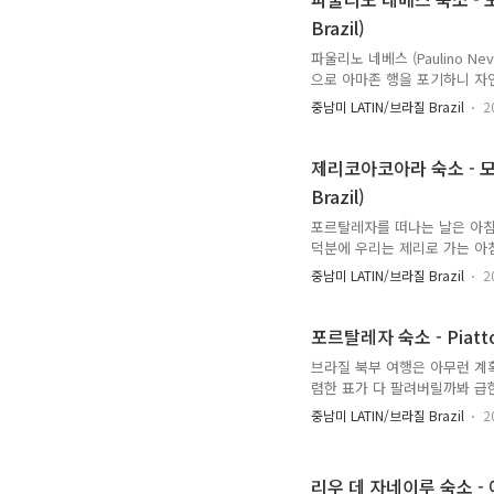
랑과 비슷하게 높으니 그럴 수 
Brazil)
파울리노 네베스 (Paulino 
으로 아마존 행을 포기하니 자
는데 사용하기로 했다. 제리를
중남미 LATIN/브라질 Brazil
2
하나의 숙소를 찾는 것은 생각보
장기간 집을 비운듯한 집주인 
관광지도 아니고 우리가 방문한
제리코아코아라 숙소 - 모라다 
을 찍어서 사용할 수 있었다는..
Brazil)
포르탈레자를 떠나는 날은 아침
덕분에 우리는 제리로 가는 아
했고, 오후에 출발하는 버스의 
중남미 LATIN/브라질 Brazil
2
은 시간 체크인을 위해 버스터
예약한 숙소를 찾을 수 있었다.
지 못한 우리는 다음날 아침 숙
포르탈레자 숙소 - Piatto di
(Lorenzo)는 숙소 구석구
브라질 북부 여행은 아무런 계
렴한 표가 다 팔려버릴까봐 급한
이후 주어진 일정안에서 여행계
중남미 LATIN/브라질 Brazil
2
하며 여행하기로 하고, 상루이
발한 버스는 12시간이 훌쩍 
행선지인 제리코아코아라로 가는
리우 데 자네이루 숙소 - 에어
레자 시내에서 30분 거리에 