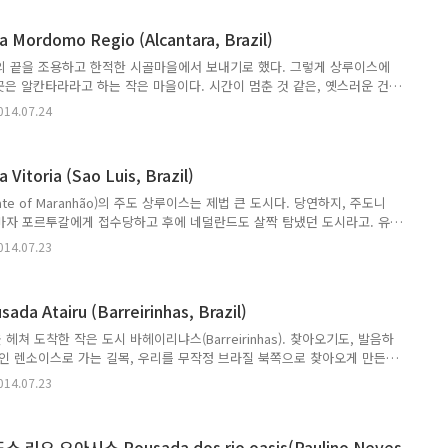
 Casa Frankie (프랭키네 집)은 인테리어 잡지를 보는 것처럼 근사한 집이었다. 꽤
우면서 모던하게 참 잘 꾸며놓았더라. 집 주인인 프랭키는 현재 이 집에 거
ordomo Regio (Alcantara, Brazil)
사람이라고. 대..
의 끝을 조용하고 한적한 시골마을에서 보내기로 했다. 그렇게 상루이스에
곳은 알칸타라라고 하는 작은 마을이다. 시간이 멈춘 것 같은, 옛스러운 건
려있다면 여기 알칸타라는 그냥 동네 전부가 다 그런 느낌의 곳이라고. 배
014.07.24
이는 숙소를 찾았건만 남은 방이 없단다. 신랑은 짐을 내려놓고 언덕 너머
신랑은 숙소를 찾고, 나는 짐을 지키고!) 얼마나 지났을까 그는 오토바이 택
소가 몰려있는 시내까지 가려면 언덕을 넘어야 하는데 우리 짐을 들고는 쉽
toria (Sao Luis, Brazil)
토바이 택시를 타고 숙소에 도착했다. 친절한 주인 아저씨가 반갑게 맞아..
te of Maranhão)의 주도 상루이스는 제법 큰 도시다. 당연하지, 주도니
마자 포르투갈에게 접수당하고 후에 네덜란드도 살짝 탐냈던 도시라고. 유럽
곳에 있는 건물과 도로에 그대로 남아있다. 구시가지인 센트로 히스토리코
014.07.23
안에 있는 몇몇 포사다(Pousada, 브라질의 여행자용 숙소)들을 기웃거렸다. 여행객
 생각보다 숙소가 많지 않았는데 그래서일까 숙소 가격들이 시설에 비해 좀
저렴한 곳은 온수샤워가 없다거나, 에어컨이 없다거나... 뭔가 하나씩 부족
 Atairu (Barreirinhas, Brazil)
찮은 곳을 찾았더니 냉정한 주인 아주머니는 ..
쳐 도착한 작은 도시 바헤이리냐스(Barreirinhas). 찾아오기도, 발음하
막인 렌소이스로 가는 길목, 우리를 무작정 브라질 북쪽으로 찾아오게 만든
지답게 사람도 많고 물가도 비싼 이 동네. 나무그늘아래 짐을 내려놓고 몇
014.07.23
곳에 짐을 내려놓았다. 아타이루(Arairu)는 나름 훌륭한 뷰를 가진 강가에
레스토랑이 안쪽과 2층에는 여행자를 위한 숙소가 자리하고 있었다. 숙소는
스토랑은 신통치 않은 듯 했다. 영 매력없는 인테리어에 가격은 주변 레스토