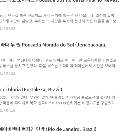
밖에. 차라리 숙소에 집중하면서 숙소 사람들을 대상으로..
Neves), 브라질 북쪽 렌소이스 사막 근처에 있는 작은 마을이다. 일정의 압박
연스레 시간이 남았고, 우리는 그 시간을 투자해 천천히 작은 마을을 돌아보
 나와 그렇게 우리는 이 작은 마을에 머물었고, 론리플래닛에 나와있는 단
014.07.22
다 어렵지 않았다. 겉모습은 여행자 숙소보다 꽤 큰 저택 같은 곳이었다.
대신 친절한 모녀가 집안 관리 및 리셉션 역할을 대신하고 있었다. 유명한
 시기가 성수기가 아니라서 숙소는 텅 비어 있었다. 덕분에 마음에 드는 방
두 솔 Pousada Morada do Sol (Jericoacoara,
. 긴 복도를 따라 몇 개의 손님용 방이 자리하고 있었다..
부터 비가 엄청나게 내렸다. 궂은 날씨는 어마어마한 교통체증을 만들었고
침 버스를 놓치고 말았다. 다음 버스를 기다리며 터미널에서 시간을 보내야
예상 도착시간은 꽤 늦은 밤이었다. 숙소 예약따위 하지 않으려 했건만 늦
014.07.22
미널에 쪼그려 앉아 숙소를 예약했고, 다행히 깜깜한 밤에도 생각보다 쉽게
 (동네가 콩알만한 덕분) 밤 늦게 체크인을 하느냐고 숙소를 제대로 돌아보
소와 그 주변을 돌아보았다. 성수기를 앞둔 4월 말, 주인인 로렌소
 Gloria (Fortaleza, Brazil)
석과 정원을 손질하느냐고 분주하게 움직이고 있었다. 2층으로 된 숙소 곳곳에..
획없이 시작되었다. 우연히 알게 된 브라질 저가항공 프로모션에 혹시나 저
 마음에 무턱대로 북쪽 상루이스(Sao Luis)로 가는 비행기표를 구입했다.
획을 세우던 우리는 동쪽에 있는 항구도시 포르탈레자에서 서쪽으로 이동
014.07.16
스에 도착하자마자 야간버스를 타고 포르탈레자까지 왔다. 상루이스에서 출
넘은 다음날 늦은 오후에 우리를 포르탈레자 버스정류장에 내려주었다. 다음
 차편을 확인하고 미리 예약한 숙소를 찾아나섰다. 예약한 숙소는 포르탈
비앤비 현지인 민박 (Rio de Janeiro, Brazil)
있었다. 시내숙소보다 저렴했고, 복잡한 시내보다 한적한 바닷가에서 빈둥대