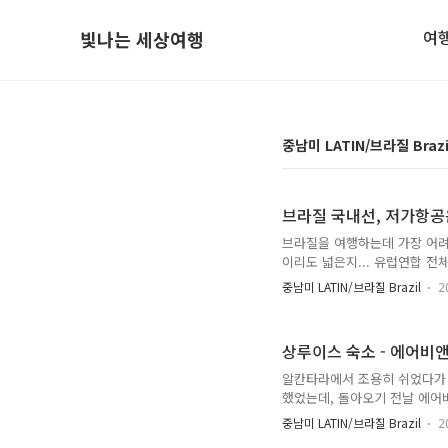
여
빛나는 세상여행
중남미 LATIN/브라질 Braz
브라질 국내선, 저가항공은 없는
브라질을 여행하는데 가장 어려
이리도 넓은지... 유럽연합 전체
분에 지도상에서 꽤 가까워 보
중남미 LATIN/브라질 Brazil
2
이틀 내내 버스를 타야 한다고.
버스에서 자야 하는거야?! 이
가항공사 열개쯤 있어도 당연하
상루이스 숙소 - 에어비앤비 현
지 않았단다. 아니... 왜?! 
알칸타라에서 조용히 쉬었다가 
했었는데, 돌아오기 전날 에어
위치한 숙소는 예전에 머물던 곳
중남미 LATIN/브라질 Brazil
2
받기 http://bitna.net/1366 