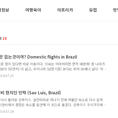
행정보
여행육아
아프리카
유럽
방
il
10
것이야? Domestic flights in Brazil
운 점이 있다면 바로 이동이다. 이유는 어마어마한 면적 때문에! 뭔 나라가
보다 (당연히) 더 넓고, 우리나라 (남한기준) 보다는 무려 85배나 넓다. 덕
이는 상파울로와 리오 데 자네이루도 6시간, 남쪽에서 북쪽으로 올라가려면
014.07.25
;; 어딜가든 도시간 이동시간은 기본 15시간이니, 여행 내내 숙소대신 야간
쯤되면 자연스레 눈이 가는 것이 바로 비행기. 브라질의 면적을 생각하면 저
게 생각되겠지만 브라질 친구에게 물어보니 브라질은 항공이 그리 발달하
지인 민박 (Sao Luis, Brazil)
ㅠ_ㅠ 예전에는 몇 개의 저가항공사가 있었지만 그마저도 합병..
다시 돌아온 상루이스. 알칸타라로 떠나기 전에 머물던 숙소로 다시 갈까
비앤비에서 괜찮은 숙소를 발견해 이 곳으로 옮겼다. 상루이스 구시가지에
에서 별로 멀지 않은 곳에 있었다. Airbnb? 에어비앤비란? 소개 및 쿠폰
014.07.24
상루이스 숙소 - Pousada Vitoria (Sao Luis, Brazil)