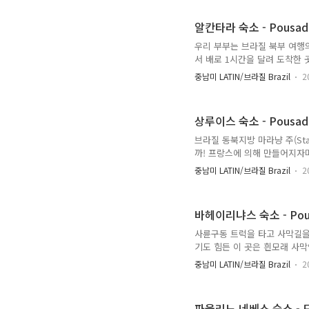
http://bitna.net/1501
오래된 저택의 내부를 고풍스러
알칸타라 숙소 - Pousada M
주하지 않고 있다. 그는 북유럽 
우리 부부는 브라질 북부 여행
서 배로 1시간을 달려 도착한 
물들이 상루이스 구시가지에 몰
중남미 LATIN/브라질 Brazil
2
에서 내리자마자 바로 눈에 보
시내에 숙소를 찾으러 갔다. (
시 두 대와 함께 돌아왔다. 숙
상루이스 숙소 - Pousada Vi
지 않다고. 그렇게 스릴만점 오
브라질 동북지방 마라냥 주(Sta
까! 프랑스에 의해 만들어지자
강국들의 기싸움은 구시가지 곳
중남미 LATIN/브라질 Brazil
2
(Centro Historico) 
이 많지 않은 지역이라 그런지
과한 느낌이었다. 그나마 조금 
바헤이리냐스 숙소 - Pousada
한 그런 느낌이었다. 그나마 괜
사륜구동 트럭을 타고 사막길을 헤
기도 힘든 이 곳은 흰모래 사
곳이라고나 할까. 유명한 관광
중남미 LATIN/브라질 Brazil
2
개의 숙소를 찾아 해메다가 이 
자리하고 있었다. 입구쪽에는 
장사가 좀 되는 편이었지만 레
파울리노 네베스 숙소 - 도스 리오 오아시스 Pousada dos rio oasis(Paulino Neves,