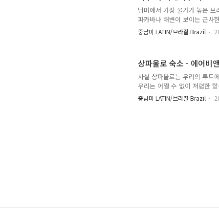
고 싶은..
남미에서 가장 물가가 높은 브라
파카바나 해변이 보이는 근사한
전부터 우리는 괜찮은 가격대의
중남미 LATIN/브라질 Brazil
2
에서 우리는 다시 에어비앤비 카
http://bitna.net/13
물 입구로 가는 길목에는 푸른 
상파울로 숙소 - 에어비앤비 현
들었으니까. 얼핏보면 꽤나 럭
사실 상파울로는 우리의 루트에
우리는 어쩔 수 없이 저렴한 
자 상파울로에서의 반드시 몇 
중남미 LATIN/브라질 Brazil
2
여행중에 만난 상파울로 친구는 
까운 곳에 숙소를 잡고 브라질
찾아 예약했다. 등록된 후기가
트인 신시아(Cinthia)를 믿어보