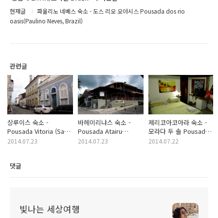
현재글
파울리노 네베스 숙소 - 도스 리오 오아시스 Pousada dos rio
oasis(Paulino Neves, Brazil)
관련글
상루이스 숙소 -
바헤이리냐스 숙소 -
제리코아코아라 숙소 -
Pousada Vitoria (Sao
Pousada Atairu
모라다 두 솔 Pousada
Luis, Brazil)
(Barreirinhas, Brazil)
Morada do Sol
2014.07.23
2014.07.23
2014.07.22
(Jericoacoara, Brazil)
댓글
빛나는 세상여행