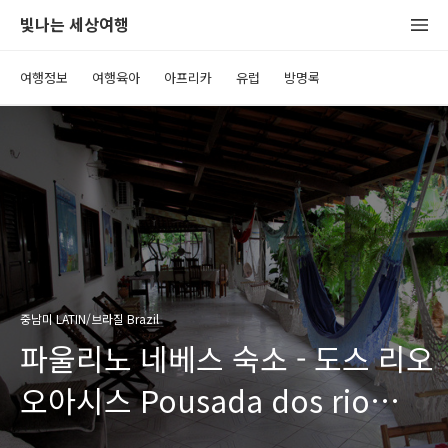
빛나는 세상여행
여행정보
여행육아
아프리카
유럽
방명록
중남미 LATIN/브라질 Brazil
파울리노 네베스 숙소 - 도스 리오
오아시스 Pousada dos rio
oasis(Paulino Neves, Brazil)