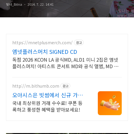
빛나_Bitna
2014. 7. 22. 14:41
https://mnetplusmerch.com/
광고
엠넷플러스머치 SIGNED CD
독점 2026 KCON LA 공식MD, ALD1 미니 2집은 엠넷
플러스머치! 아티스트 콘서트 MD와 공식 앨범, MD 모
두 만나보세요!
http://m.bithumb.com
광고
오아시스은 빗썸에서 신규 가입
시 5만원 혜택
국내 최상위권 거래 수수료! 쿠폰 등
록하고 풍성한 혜택을 받아보세요!