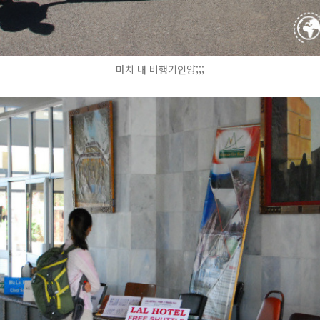
마치 내 비행기인양;;;