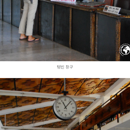
텅빈 창구