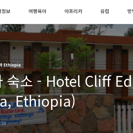
행정보
여행육아
아프리카
유럽
방
Ethiopia
소 - Hotel Cliff Ed
la, Ethiopia)
7:22