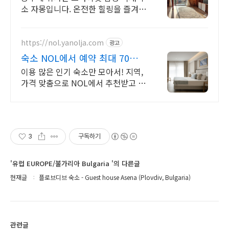
소 자몽입니다. 온전한 힐링을 즐겨보
세요
https://nol.yanolja.com
광고
숙소 NOL에서 예약 최대 70%
더블업 할인!
이용 많은 인기 숙소만 모아서! 지역,
가격 맞춤으로 NOL에서 추천받고 예
약!
3
구독하기
'유럽 EUROPE/불가리아 Bulgaria '의 다른글
현재글
플로브디브 숙소 - Guest house Asena (Plovdiv, Bulgaria)
관련글