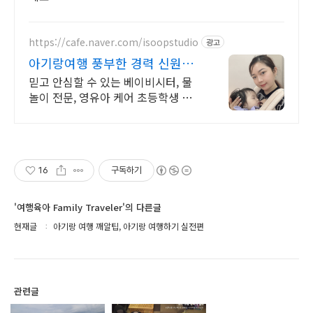
https://cafe.naver.com/isoopstudio
광고
아기랑여행 풍부한 경력 신원검
증
믿고 안심할 수 있는 베이비시터, 물
놀이 전문, 영유아 케어 초등학생 키
즈돌봄 등 연령에 맞는 전문시터
16
구독하기
'여행육아 Family Traveler'의 다른글
현재글
아기랑 여행 깨알팁, 아기랑 여행하기 실전편
관련글