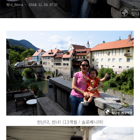
빛나_Bitna
2018. 11. 20. 07:27
씬난다, 씬나! (13개월 / 슬로베니아)