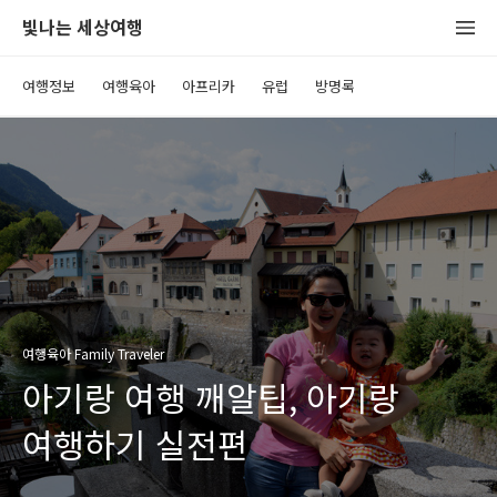
빛나는 세상여행
여행정보
여행육아
아프리카
유럽
방명록
여행육아 Family Traveler
아기랑 여행 깨알팁, 아기랑
여행하기 실전편