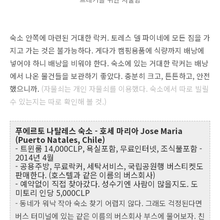
숙소 안쪽에 마련된 거대한 락커. 토레스 델 파이네에 모든 짐을 가
지고 가는 것은 불가능하다. 게다가 캠핑용품에 식량까지 배낭에
넣어야 하니 배낭을 비워야 한다. 숙소에 있는 거대한 락커는 배낭
에서 나온 물건들을 보관하기 좋았다. 충분히 크고, 튼튼하고, 안전
했으니까.
(자물쇠는 개인 자물쇠를 이용했다. 숙소에서 따로 빌릴
수 있는지는 따로 확인해 볼 것.)
푸에르토 나탈레스 숙소 - 호세 마리아 Jose Maria
(Puerto Natales, Chile)
- 트윈룸 14,000CLP, 욕실포함, 무료인터넷, 조식불포함 -
2014년 4월
- 공용주방, 무료락커, 세탁서비스, 국립공원행 버스티켓도
판매한다. (호스텔과 같은 이름의 버스회사)
- 예약없이 직접 찾아갔다. 성수기엔 사람이 많을지도. 도
미토리 인당 5,000CLP
- 동네가 워낙 작아 숙소 찾기 어렵지 않다. 그래도 걱정된다면
버스 터미널에 있는 같은 이름의 버스회사 부스에 물어보자. 친