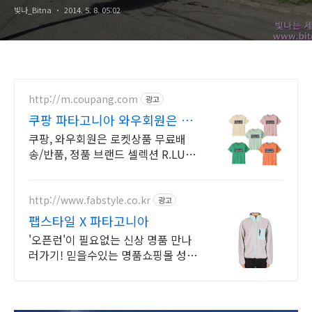
빛나_Bitna
2014. 5. 8. 05:02
http://m.coupang.com
광고
쿠팡 파타고니아 와우회원은 무
제한 무료배송
쿠팡, 와우회원은 로켓상품 무료배
송/반품, 정품 브랜드 셀렉션 R.LUX
입점. 꼭 필요한 제품은 쿠팡에서 더
저렴하게, 로켓배송으로 더 빠르게!
http://www.fabstyle.co.kr
광고
팹스타일 X 파타고니아
'오픈런'이 필요없는 신상 명품 만나
러가기! 믿을수있는 명품쇼핑몰 성수
동 매장