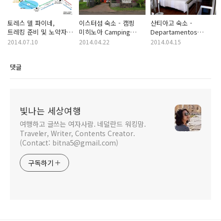
토레스 델 파이네,
이스터섬 숙소 - 캠핑
산티아고 숙소 -
트레킹 준비 및 노약자?
미히노아 Camping
Departamentos
코스 (Torres Del
Mihinoa (Easter
Amoblados Centro
2014.07.10
2014.04.22
2014.04.15
Paine, Chile)
Island,Chile)
Bellas Artes
(Santiago de Chile,
댓글
Chile)
빛나는 세상여행
여행하고 글쓰는 여자사람. 네덜란드 워킹맘.
Traveler, Writer, Contents Creator.
(Contact: bitna5@gmail.com)
구독하기