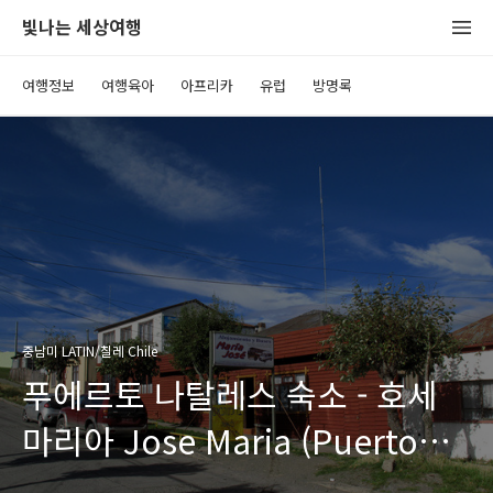
빛나는 세상여행
여행정보
여행육아
아프리카
유럽
방명록
중남미 LATIN/칠레 Chile
푸에르토 나탈레스 숙소 - 호세
마리아 Jose Maria (Puerto
Natales, Chile)