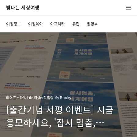
빛나는 세상여행
여행정보
여행육아
아프리카
유럽
방명록
라이프스타일 Life Style/작업실 My Books
[출간기념 서평 이벤트] 지금
응모하세요, '잠시 멈춤,
세계여행'