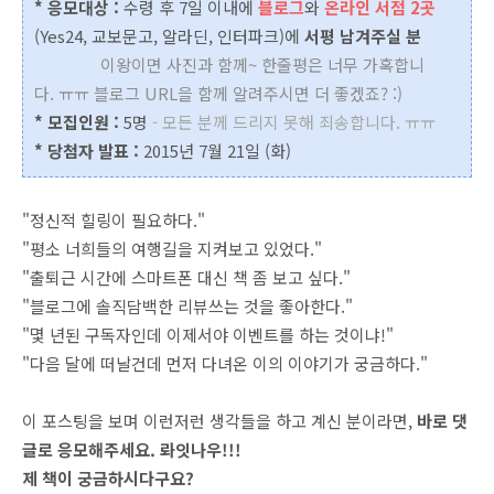
* 응모대상 :
수령 후 7일 이내에
블로그
와
온라인 서점 2곳
(Yes24, 교보문고, 알라딘, 인터파크)에
서평 남겨주실 분
이왕이면 사진과 함께~ 한줄평은 너무 가혹합니
다. ㅠㅠ 블로그 URL을 함께 알려주시면 더 좋겠죠? :)
* 모집인원 :
5명
- 모든 분께 드리지 못해 죄송합니다. ㅠㅠ
* 당첨자 발표 :
2015년 7월 21일 (화)
"정신적 힐링이 필요하다."
"평소 너희들의 여행길을 지켜보고 있었다."
"출퇴근 시간에 스마트폰 대신 책 좀 보고 싶다."
"블로그에 솔직담백한 리뷰쓰는 것을 좋아한다."
"몇 년된 구독자인데 이제서야 이벤트를 하는 것이냐!"
"다음 달에 떠날건데 먼저 다녀온 이의 이야기가 궁금하다."
이 포스팅을 보며 이런저런 생각들을 하고 계신 분이라면,
바로 댓
글로 응모해주세요. 롸잇나우!!!
제 책이 궁금하시다구요?