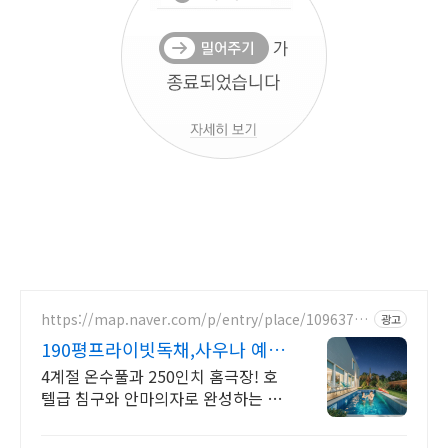
https://map.naver.com/p/entry/place/10963781
광고
63
190평프라이빗독채,사우나 예쁜
4계절 온수수영장 힐링
4계절 온수풀과 250인치 홈극장! 호
텔급 침구와 안마의자로 완성하는 프
리미엄독채 별빛 자쿠지와 불멍의 낭
만! 스타일러와 사우나로 완성하는 세