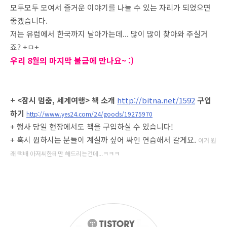
모두모두 모여서 즐거운 이야기를 나눌 수 있는 자리가 되었으면
좋겠습니다.
저는 유럽에서 한국까지 날아가는데... 많이 많이 찾아와 주실거
죠? +ㅁ+
우리 8월의 마지막 불금에 만나요~ :)
+ <잠시 멈춤, 세계여행> 책 소개
http://bitna.net/1592
구입
하기
http://www.yes24.com/24/goods/19275970
+ 행사 당일 현장에서도 책을 구입하실 수 있습니다!
+ 혹시 원하시는 분들이 계실까 싶어 싸인 연습해서 갈게요.
이거 원
래 택배 아저씨한테만 해드리는건데...ㅋㅋㅋ