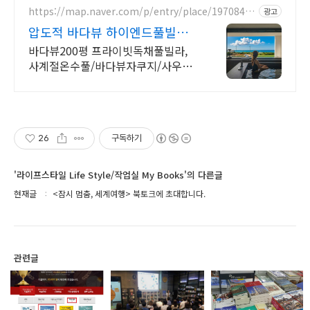
심한 배려의 감성숙소
https://map.naver.com/p/entry/place/19708468
광고
86
압도적 바다뷰 하이엔드풀빌라
7-8월 한정 수영장 포함
바다뷰200평 프라이빗독채풀빌라,
사계절온수풀/바다뷰자쿠지/사우
나/200인치시네마 200평 잔디정원,
소파에서 바다뷰, 에메랄드 감성 수영
장, 핀란드 사우나, 불멍
26
구독하기
'라이프스타일 Life Style/작업실 My Books'의 다른글
현재글
<잠시 멈춤, 세계여행> 북토크에 초대합니다.
관련글