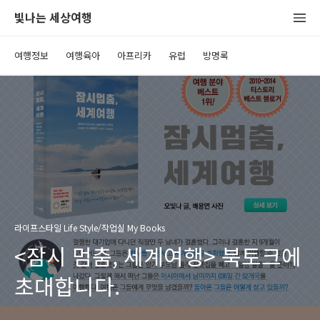
빛나는 세상여행
여행정보
여행육아
아프리카
유럽
방명록
라이프스타일 Life Style/작업실 My Books
<잠시 멈춤, 세계여행> 북토크에
초대합니다.