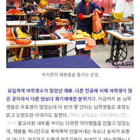
부지런히 재봉틀을 돌리는 손길
유일하게 여학생수가 많았던 재봉. 다른 전공에 비해 여학생이 많
은 곳이라서 다른 반보다 화기애애한 분위기
다. 지금까지 본 남학
생들은 무표정이 많았는데 이 반의 몇 안되는 남학생들은 표정도
밝고 도란도란 이야기도 잘한다.
(역시 남학교는 삭막하다니깐...
ㅋㅋ)
불교사원 내부를 꾸미는 다양한 아이템들을 만들고 있었는
데, 재봉틀 하나만으로 뚝딱뚝딱 만들어내는 속도나 솜씨가 보통
이 아니다. 여기저기 도면과 천조각들이 놓여있고, 바느질하느냐