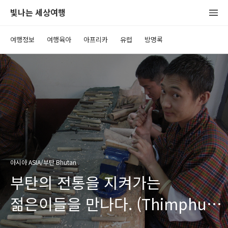
빛나는 세상여행
여행정보
여행육아
아프리카
유럽
방명록
아시아 ASIA/부탄 Bhutan
부탄의 전통을 지켜가는
젊은이들을 만나다. (Thimphu,
Bhutan)