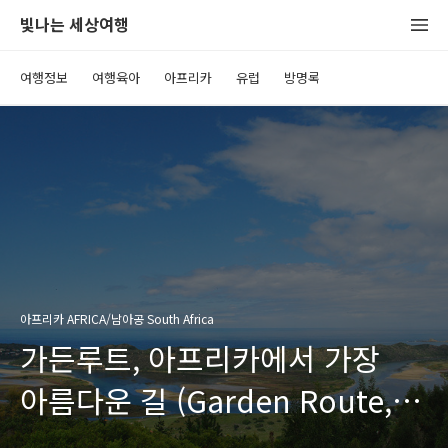
빛나는 세상여행
여행정보
여행육아
아프리카
유럽
방명록
아프리카 AFRICA/남아공 South Africa
가든루트, 아프리카에서 가장
아름다운 길 (Garden Route,
South Africa)