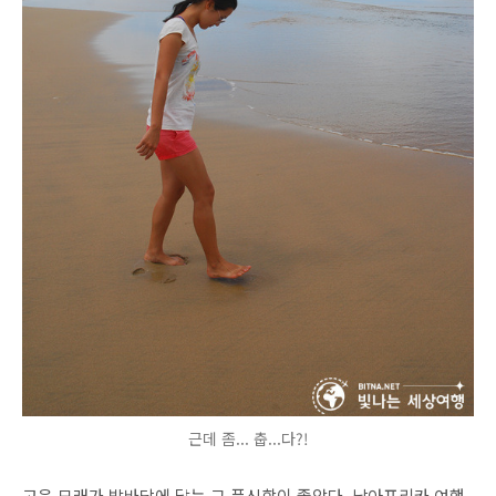
근데 좀... 춥...다?!
고운 모래가 발바닥에 닿는 그 푹신함이 좋았다. 남아프리카 여행