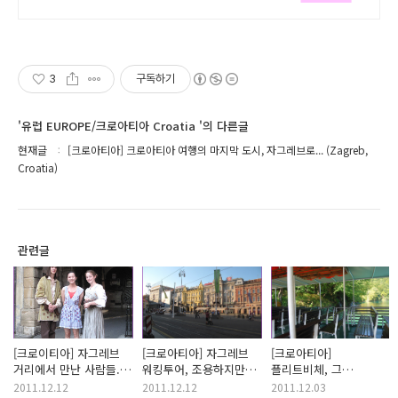
3
구독하기
'유럽 EUROPE/크로아티아 Croatia '의 다른글
현재글
[크로아티아] 크로아티아 여행의 마지막 도시, 자그레브로... (Zagreb,
Croatia)
관련글
[크로이티아] 자그레브
[크로아티아] 자그레브
[크로아티아]
거리에서 만난 사람들...
워킹투어, 조용하지만
플리트비체, 그
(Zagreb, Croatia)
지루하지 않은..
아름다움에 흠뻑 빠지다.
2011.12.12
2011.12.12
2011.12.03