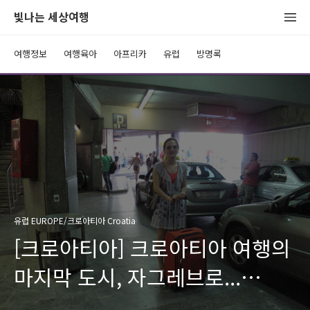
빛나는 세상여행
여행정보
여행육아
아프리카
유럽
방명록
유럽 EUROPE/크로아티아 Croatia
[크로아티아] 크로아티아 여행의
마지막 도시, 자그레브로...
(Zagreb, Croatia)