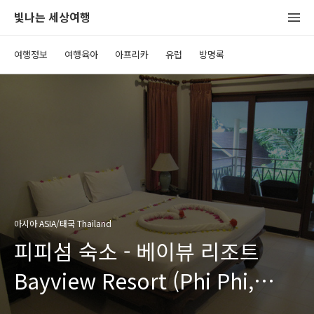
빛나는 세상여행
여행정보
여행육아
아프리카
유럽
방명록
아시아 ASIA/태국 Thailand
피피섬 숙소 - 베이뷰 리조트
Bayview Resort (Phi Phi,
Thailand)