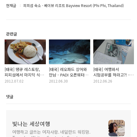
현재글
피피섬 숙소 - 베이뷰 리조트 Bayview Resort (Phi Phi, Thailand)
관련글
[태국] 땡큐 레스토랑,
[태국] 레오파드 상어와
[태국] 여행와서
피피섬에서 마지막 식사
만남 - PADI 오픈워터
시험공부를 하라고?! -
(Phi Phi,Thailand)
해양실습 (Phi Phi,
PADI 오픈워터 이론시험
2012.07.02
2012.06.30
2012.06.26
Thailand)
(Phi Phi, Thailand)
댓글
빛나는 세상여행
여행하고 글쓰는 여자사람. 네덜란드 워킹맘.