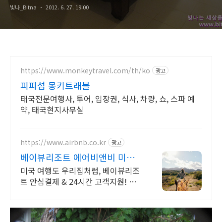
빛나_Bitna
2012. 6. 27. 19:00
https://www.monkeytravel.com/th/ko
광고
피피섬 몽키트래블
태국전문여행사, 투어, 입장권, 식사, 차량, 쇼, 스파 예
약, 태국현지사무실
https://www.airbnb.co.kr
광고
베이뷰리조트 에어비앤비 미국
인기숙소 둘러보기
미국 여행도 우리집처럼, 베이뷰리조
트 안심결제 & 24시간 고객지원! 전
용 테라스와 바비큐 그릴이 제공되는
숙소를 예약하세요.