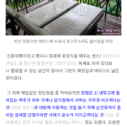
비만 안왔으면 테라스에 누워서 망고주스라도 들이켰을거야!
신혼여행이라고 했더니 침대에 꽃장식을 해주는 센스!
(와인이나
과일도 좀 줬으면 좋겠구만 그런건 없네.)
독채로 되어 있다보
니 활용할 수 있는 공간이 많아서 그런지 화장실과 테라스도 넓은
편이었다.
그 외에 깨알같은 장단점을 좀 적어보자면
장점은 1) 냉장고에 들
어있는 맥주가 외부 가게나 음식점에서 사먹는 가격과 비슷하다는
것
(2천원 정도?)
과
야
밤에 이동하는 것을 돕기 위해 손전등까지 준
비된 섬세함 단점이라면 샤워기 온수가 미지근하다는 것
(나는 한
여름에도 완전 뜨거운 물로 샤워하는 여자;; )
정도 되겠다. 조용한