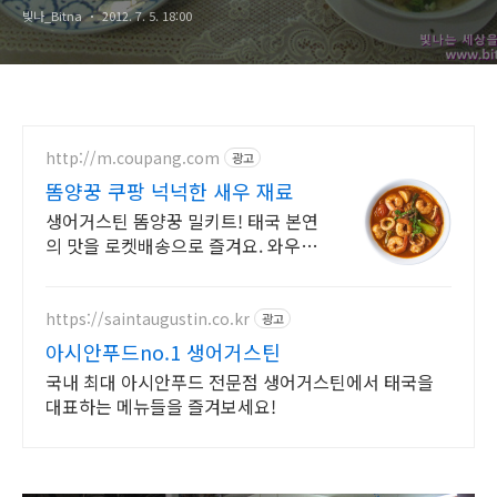
빛나_Bitna
2012. 7. 5. 18:00
http://m.coupang.com
광고
똠양꿍 쿠팡 넉넉한 새우 재료
생어거스틴 똠양꿍 밀키트! 태국 본연
의 맛을 로켓배송으로 즐겨요. 와우회
원 무료배송, 30일 반품. 간편 밀키트
부터 컵누들까지!
https://saintaugustin.co.kr
광고
아시안푸드no.1 생어거스틴
국내 최대 아시안푸드 전문점 생어거스틴에서 태국을
대표하는 메뉴들을 즐겨보세요!