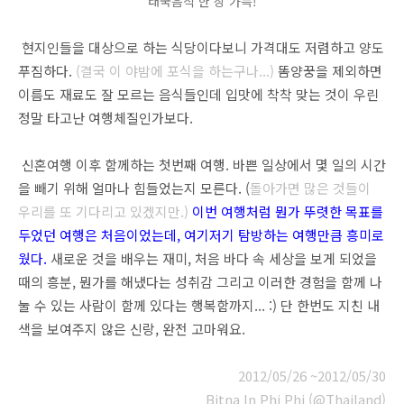
태국음식 한 상 가득!
현지인들을 대상으로 하는 식당이다보니 가격대도 저렴하고 양도
푸짐하다.
(결국 이 야밤에 포식을 하는구나...)
똠양꿍을 제외하면
이름도 재료도 잘 모르는 음식들인데 입맛에 착착 맞는 것이 우린
정말 타고난 여행체질인가보다.
신혼여행 이후 함께하는 첫번째 여행. 바쁜 일상에서 몇 일의 시간
을 빼기 위해 얼마나 힘들었는지 모른다. (
돌아가면 많은 것들이
우리를 또 기다리고 있겠지만.
)
이번 여행처럼 뭔가 뚜렷한 목표를
두었던 여행은 처음이었는데, 여기저기
탐방하는 여행만큼
흥미로
웠
다.
새로운 것을 배우는 재미, 처음 바다 속 세상을 보게 되었을
때의 흥분, 뭔가를 해냈다는 성취감 그리고 이러한 경험을 함께 나
눌 수 있는 사람이 함께 있다는 행복함까지... :) 단 한번도 지친 내
색을 보여주지 않은 신랑, 완전 고마워요.
2012/05/26 ~2012/05/30
Bitna In Phi Phi (@Thailand)