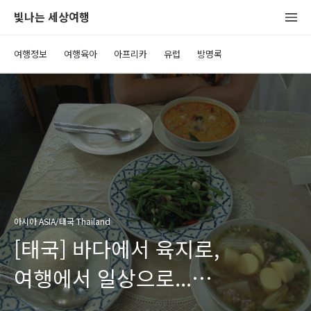
빛나는 세상여행
여행정보
여행육아
아프리카
유럽
방명록
아시아 ASIA/태국 Thailand
[태국] 바다에서 육지로,
여행에서 일상으로...
(Bangkok,Thailand)