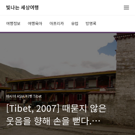
빛나는 세상여행
여행정보
여행육아
아프리카
유럽
방명록
아시아 ASIA/티벳 Tibet
[Tibet, 2007] 때묻지 않은
웃음을 향해 손을 뻗다.
(Tsetang)