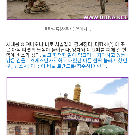
트란드룩(창주사) 앞에서...
시내를 빠져나오니 바로 시골길이 펼쳐진다. 다행히(?) 이 곳
은 아직 티벳의 느낌이 묻어난다. 양떼와 야크떼를 피해 길 한
쪽에 버스가 섰다.
넓고 한적한 길에 덩그러니 자리하고 있는
낡은 건물_ '휴게소인가?' 하고 내렸던 나를 깜짝 놀라게 했던
것_ 맙소사! 이 곳이 바로
트란드룩(창주사)
이란다.