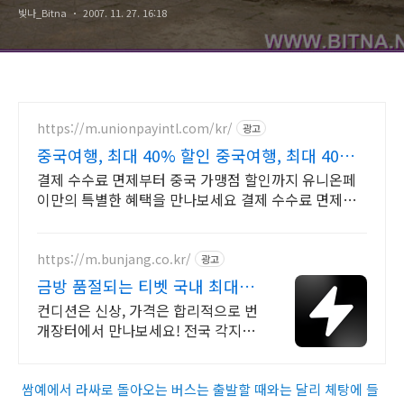
빛나_Bitna
2007. 11. 27. 16:18
https://m.unionpayintl.com/kr/
광고
중국여행, 최대 40% 할인 중국여행, 최대 40%
할인
결제 수수료 면제부터 중국 가맹점 할인까지 유니온페
이만의 특별한 혜택을 만나보세요 결제 수수료 면제부
터 중국 가맹점 할인까지 유니온페이의 특별한 혜택을
만나보세요
https://m.bunjang.co.kr/
광고
금방 품절되는 티벳 국내 최대
브랜드 중고거래
컨디션은 신상, 가격은 합리적으로 번
개장터에서 만나보세요! 전국 각지에
서 올라오는 전국구 최다 상품 매일
10만 개 이상의 신규 상품 업로드
쌈예에서 라싸로 돌아오는 버스는 출발할 때와는 달리 체탕에 들