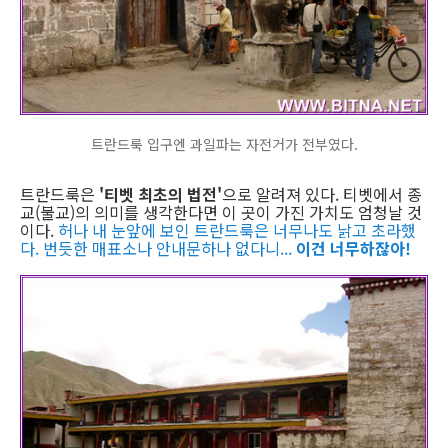
트란드룩 입구엔 과일파는 자전거가 전부였다.
트란드룩은
'티벳 최초의 법전'
으로 알려져 있다. 티벳에서 종
교(불교)의 의미를 생각한다면 이 곳이 가진 가치도 엄청날 것
이다.
허나 내 눈앞에 보인 트란드룩은 너무나도 낡고 초라했
다. 번듯한 매표소나 안내문하나 없다니...
이건 너무하잖아!